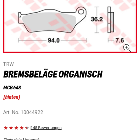
TRW
BREMSBELÄGE ORGANISCH
MCB 648
[
hinten
]
Art. No.
10044922
|
145 Bewertungen
Finde dein Motorrad: