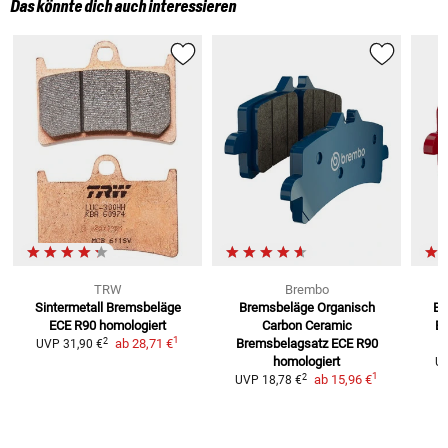
Das könnte dich auch interessieren
TRW
Brembo
Sintermetall Bremsbeläge
Bremsbeläge Organisch
Br
ECE R90 homologiert
Carbon Ceramic
Br
1
2
ab
28,71 €
Bremsbelagsatz ECE R90
UVP
31,90 €
homologiert
U
1
2
ab
15,96 €
UVP
18,78 €