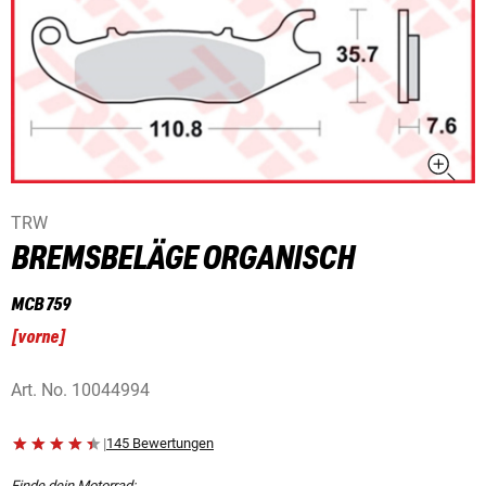
TRW
BREMSBELÄGE ORGANISCH
MCB 759
[
vorne
]
Art. No.
10044994
|
145 Bewertungen
Finde dein Motorrad: