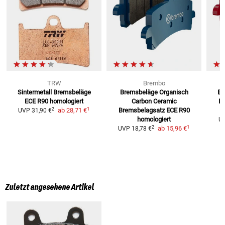
TRW
Brembo
Sintermetall Bremsbeläge
Bremsbeläge Organisch
Br
ECE R90 homologiert
Carbon Ceramic
Br
1
2
ab
28,71 €
Bremsbelagsatz ECE R90
UVP
31,90 €
homologiert
U
1
2
ab
15,96 €
UVP
18,78 €
Zuletzt angesehene Artikel