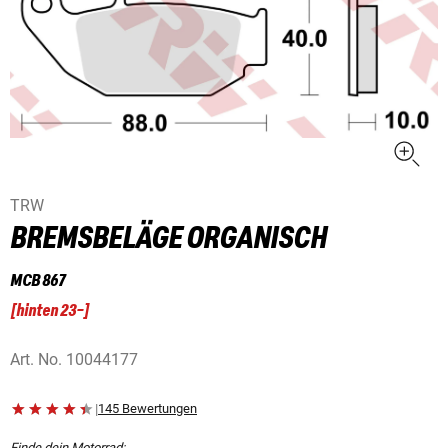
TRW
BREMSBELÄGE ORGANISCH
MCB 867
[
hinten 23-
]
Art. No.
10044177
|
145 Bewertungen
Finde dein Motorrad: