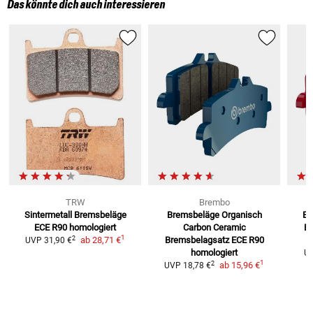
Das könnte dich auch interessieren
TRW
Brembo
Sintermetall Bremsbeläge
Bremsbeläge Organisch
Br
ECE R90 homologiert
Carbon Ceramic
Br
1
2
ab
28,71 €
Bremsbelagsatz ECE R90
UVP
31,90 €
homologiert
U
1
2
ab
15,96 €
UVP
18,78 €