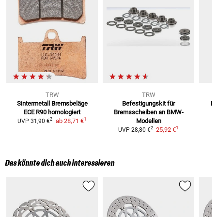
TRW
TRW
Sintermetall Bremsbeläge
Befestigungskit für
Br
ECE R90 homologiert
Bremsscheiben
an BMW-
1
2
ab
28,71 €
Modellen
UVP
31,90 €
1
2
25,92 €
UVP
28,80 €
Das könnte dich auch interessieren