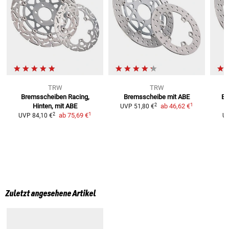
TRW
TRW
Bremsscheiben Racing,
Bremsscheibe mit ABE
Br
1
2
Hinten, mit ABE
ab
46,62 €
UVP
51,80 €
1
2
ab
75,69 €
UVP
84,10 €
U
Zuletzt angesehene Artikel