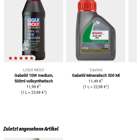
LIQUI MOLY
Castrol
Gabelöl 10W medium,
Gabelöl Mineralisch 500 Ml
1
500ml
vollsynthetisch
11,49 €
1
1
11,99 €
(
1 L
=
22,98 €
)
1
(
1 L
=
23,98 €
)
Zuletzt angesehene Artikel