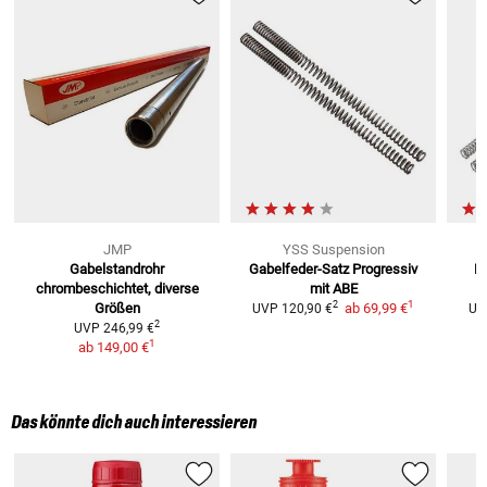
JMP
YSS Suspension
Gabelstandrohr
Gabelfeder-Satz
Progressiv
Pr
chrombeschichtet, diverse
mit ABE
1
2
Größen
ab
69,99 €
UVP
120,90 €
UV
2
UVP
246,99 €
1
ab
149,00 €
Das könnte dich auch interessieren