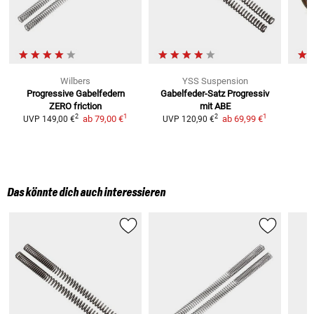
Wilbers
YSS Suspension
Progressive Gabelfedern
Gabelfeder-Satz
Progressiv
ZERO friction
mit ABE
1
1
2
2
ab
79,00 €
ab
69,99 €
UVP
149,00 €
UVP
120,90 €
U
Das könnte dich auch interessieren