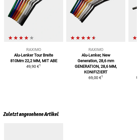
RAXIMO
RAXIMO
Alu-Lenker Tour Breite
Alu-Lenker, New
810Mm
22,2 MM, MIT ABE
Generation, 28,6 mm
1
49,90 €
GENERATION, 28,6 MM,
KONIFIZIERT
1
69,00 €
U
Zuletzt angesehene Artikel