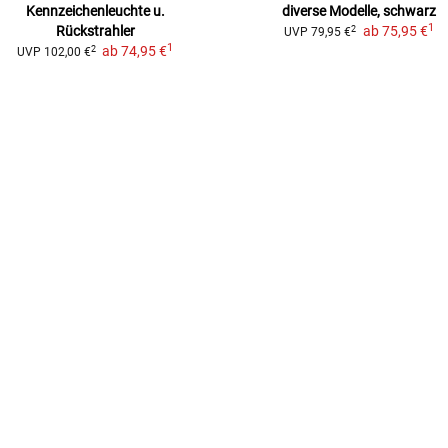
Kennzeichenleuchte u.
diverse Modelle, schwarz
1
Rückstrahler
ab
75,95 €
2
UVP
79,95 €
1
ab
74,95 €
2
UVP
102,00 €