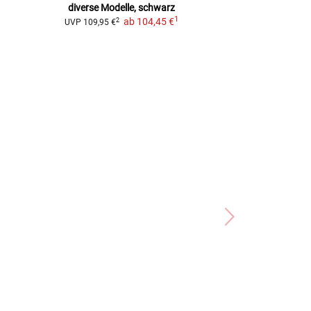
diverse Modelle, schwarz
Motorrad
1
ab
104,45 €
2
2
UVP
109,95 €
UVP
99,99 €