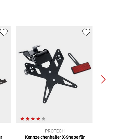
PROTECH
gazz
ür
Kennzeichenhalter X-Shape
für
Kennzeichenhal