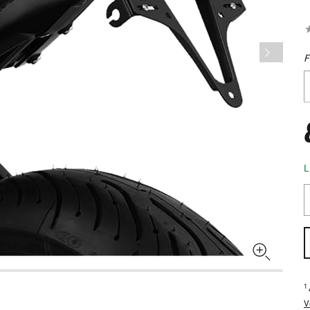
F
L
1
V