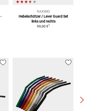
RAXIMO
RAXI
-
Hebelschützer / Lever Guard Set
Ventilkappen Al
links und rechts
Diverse 
1
99,00 €
6,90