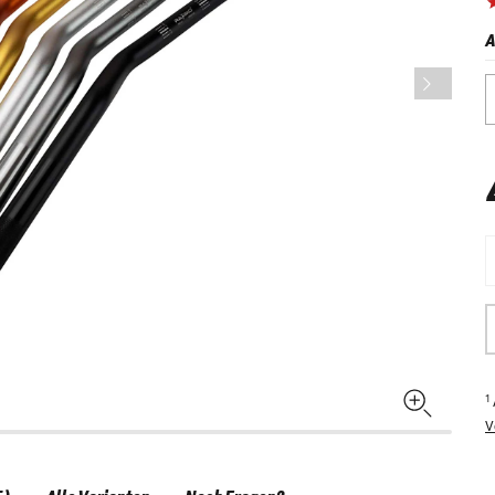
A
1
V