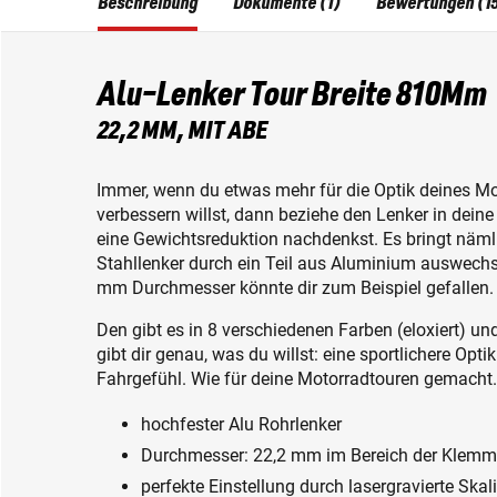
Beschreibung
Dokumente (1)
Bewertungen (1
Alu-Lenker Tour Breite 810Mm
22,2 MM, MIT ABE
Immer, wenn du etwas mehr für die Optik deines M
verbessern willst, dann beziehe den Lenker in dein
eine Gewichtsreduktion nachdenkst. Es bringt näml
Stahllenker durch ein Teil aus Aluminium auswechs
mm Durchmesser könnte dir zum Beispiel gefallen.
Den gibt es in 8 verschiedenen Farben (eloxiert) un
gibt dir genau, was du willst: eine sportlichere Op
Fahrgefühl. Wie für deine Motorradtouren gemacht. 
hochfester Alu Rohrlenker
Durchmesser: 22,2 mm im Bereich der Klem
perfekte Einstellung durch lasergravierte Skal