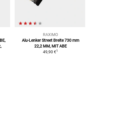
RAXIMO
gazz
ABE,
Alu-Lenker Street Breite 730 mm
Lenker Street Tou
,
22,2 MM, MIT ABE
mm
22 mm, St
1
49,90 €
ab
49,