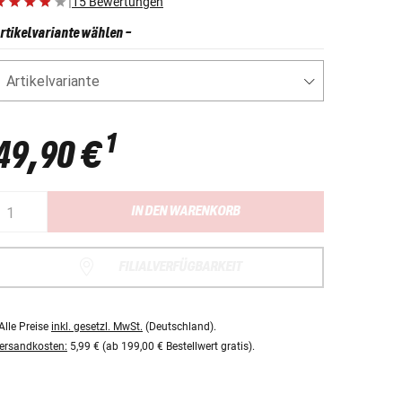
|
15 Bewertungen
rtikelvariante wählen
-
Artikelvariante
1
49,90 €
IN DEN WARENKORB
FILIALVERFÜGBARKEIT
Alle Preise
inkl. gesetzl. MwSt.
(Deutschland).
ersandkosten:
5,99 € (ab 199,00 € Bestellwert gratis).