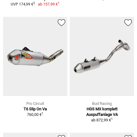
1
2
ab
157,99 €
UVP 174,99 €
Pro Circuit
Bud Racing
T6 Slip On Va
HGS MX komplett
1
760,00 €
Auspuffanlage VA
1
ab
872,99 €