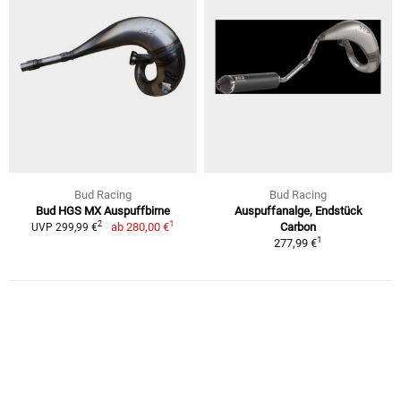
Bud Racing
Bud Racing
Bud HGS MX Auspuffbirne
Auspuffanalge, Endstück
1
2
ab
280,00 €
Carbon
UVP 299,99 €
1
277,99 €