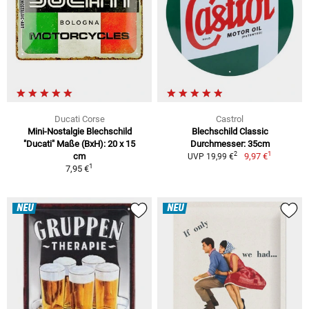
Ducati Corse
Castrol
Mini-Nostalgie Blechschild
Blechschild Classic
"Ducati" Maße (BxH): 20 x 15
Durchmesser: 35cm
1
2
cm
9,97 €
UVP 19,99 €
1
7,95 €
NEU
NEU