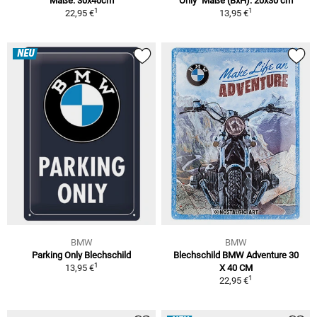
Maße: 30x40cm
Only" Maße (BxH): 20x30 cm
1
1
22,95 €
13,95 €
NEU
BMW
BMW
Parking Only Blechschild
Blechschild BMW Adventure 30
1
13,95 €
X 40 CM
1
22,95 €