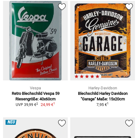
Vespa
Harley-Davidson
Retro Blechschild Vespa 59
Blechschild Harley Davidson
Riesengröße: 40x60cm
"Garage" Maße: 15x20cm
1
1
2
24,99 €
7,95 €
UVP 39,99 €
NEU