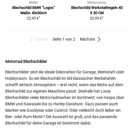
BMW
Motomania
Blechschild BMW "Logos"
Blechschild Werkstattregeln 40
Maße: 40x30cm
X 30 CM
1
1
22,95 €
22,95 €
Zurück
Seite 1 von 2
Nächste
Motorrad Blechschilder
Blechschilder sind die ideale Dekoration für Garage, Werkstatt oder
Hobbyraum. So ein Blechschild im Stil klassischer Werbetafeln
schafft einfach Atmosphäre – erst recht, wenn das Motiv auf dem
Blechschild zur eigenen Maschine passt. Deshalb hat Louis
Blechschilder vieler Motorradmarken im Sortiment: von Vespa über
BMW und Kawasaki bis zu Harley-Davidson. Dazu passen auch
Marken wie Goodyear oder Castrol. Oder vielleicht doch lieber ein
Bier- oder Rum-Motiv? Die Auswahl ist groß, und das passende
Blechschild für deine Garage ist bestimmt dabei.