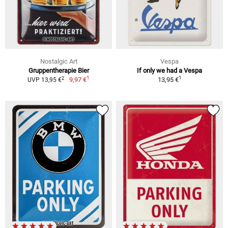
Nostalgic Art
Vespa
Gruppentherapie Bier
If only we had a Vespa
1
1
2
9,97 €
13,95 €
UVP 13,95 €