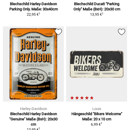
Blechschild Harley-Davidson
Blechschild Ducati "Parking
Parking Only. Maße: 30x40cm
Only" Maße (BxH): 20x30 cm
1
1
22,95 €
13,95 €
Harley-Davidson
Louis
Blechschild Harley Davidson
Hängeschild "Bikers Welcome"
"Genuine" Maße (BxH): 20x30
Maße: 20 x 10 cm
1
cm
6,99 €
1
13,95 €