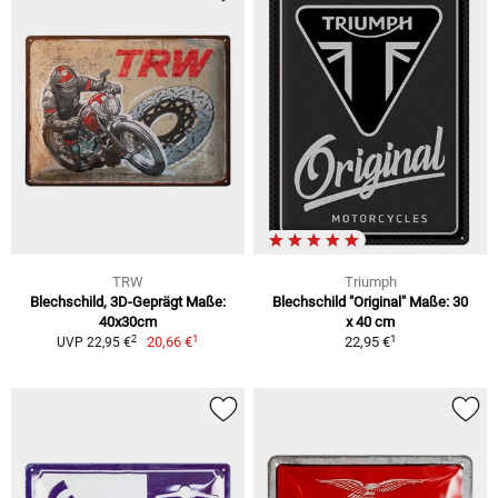
TRW
Triumph
Blechschild, 3D-Geprägt Maße:
Blechschild "Original" Maße: 30
40x30cm
x 40 cm
1
1
2
20,66 €
22,95 €
UVP 22,95 €