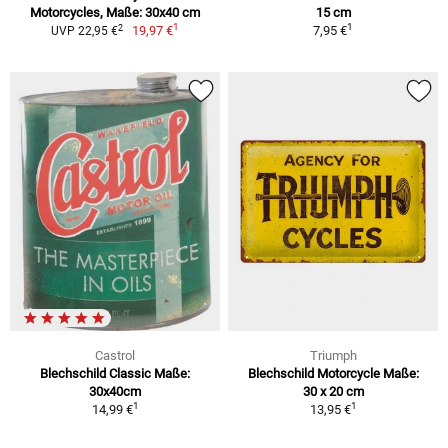
Motorcycles, Maße: 30x40 cm
15 cm
1
1
2
19,97 €
7,95 €
UVP 22,95 €
Castrol
Triumph
Blechschild Classic Maße:
Blechschild Motorcycle Maße:
30x40cm
30 x 20 cm
1
1
14,99 €
13,95 €