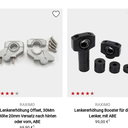
RAXIMO
RAXIMO
Lenkererhöhung Offset, 30Mm
Lenkererhöhung Booster
für di
Höhe
20mm Versatz nach hinten
Lenker, mit ABE
1
oder vorn, ABE
99,00 €
1
69,90 €