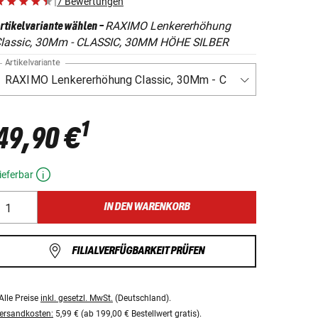
|
7 Bewertungen
RAXIMO Lenkererhöhung
rtikelvariante wählen
-
lassic, 30Mm - CLASSIC, 30MM HÖHE SILBER
Artikelvariante
1
49,90 €
ieferbar
IN DEN WARENKORB
FILIALVERFÜGBARKEIT PRÜFEN
Alle Preise
inkl. gesetzl. MwSt.
(Deutschland).
ersandkosten:
5,99 € (ab 199,00 € Bestellwert gratis).