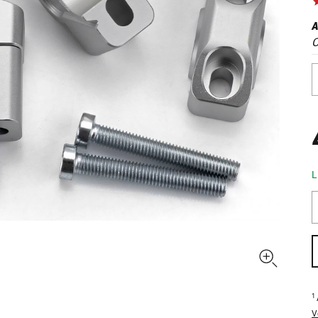
A
C
L
1
V