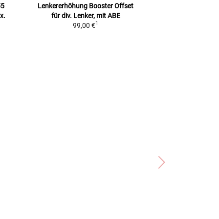
55
Lenkererhöhung Booster Offset
Hebelschützer / 
x.
für div. Lenker, mit ABE
links und
1
99,00 €
99,00