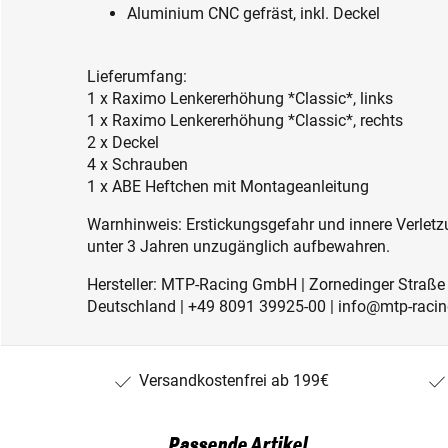
Aluminium CNC gefräst, inkl. Deckel
Lieferumfang:
1 x Raximo Lenkererhöhung *Classic*, links
1 x Raximo Lenkererhöhung *Classic*, rechts
2 x Deckel
4 x Schrauben
1 x ABE Heftchen mit Montageanleitung
Warnhinweis: Erstickungsgefahr und innere Verletzu
unter 3 Jahren unzugänglich aufbewahren.
Hersteller: MTP-Racing GmbH | Zornedinger Straße 
Deutschland | +49 8091 39925-00 | info@mtp-racin
Versandkostenfrei ab 199€
Passende Artikel