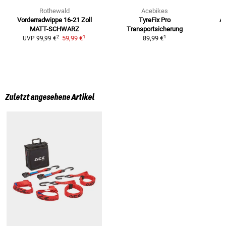
Rothewald
Acebikes
Vorderradwippe 16-21 Zoll
TyreFix Pro
Au
MATT-SCHWARZ
Transportsicherung
1
1
2
59,99 €
89,99 €
UVP
99,99 €
Zuletzt angesehene Artikel