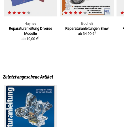
Haynes
Bucheli
Reparaturanleitung
Diverse
Reparaturanleitungen Bmw
Re
1
Modelle
ab
34,90 €
1
ab
10,00 €
Zuletzt angesehene Artikel