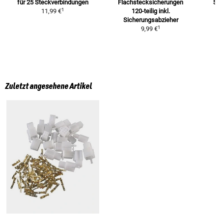
für 25 Steckverbindungen
Flachstecksicherungen
St
1
11,99 €
120-teilig
inkl.
Sicherungsabzieher
1
9,99 €
Zuletzt angesehene Artikel