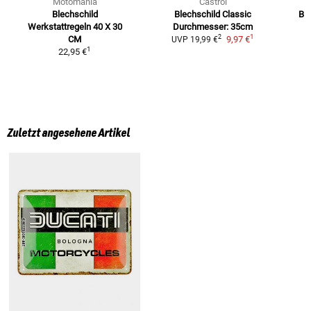
Motomania
Castrol
Blechschild
Blechschild Classic
Bl
Werkstattregeln
40 X 30
Durchmesser: 35cm
1
2
CM
9,97 €
UVP
19,99 €
1
22,95 €
Zuletzt angesehene Artikel