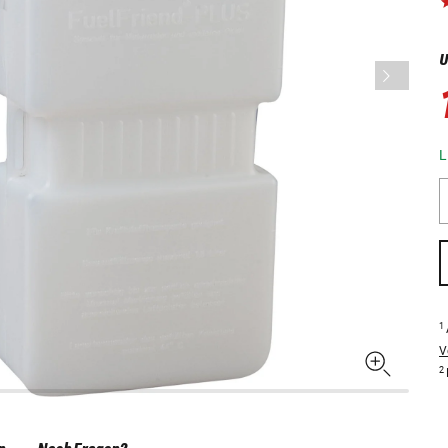
U
L
1
V
2