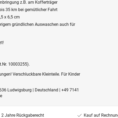
nbringung z.B. am Kofferträger
bis 35 km bei gemütlicher Fahrt
,5 x 6,5 cm
herigem gründlichen Auswaschen auch für
t!
st.Nr. 10003255).
ngen! Verschluckbare Kleinteile. Für Kinder
71636 Ludwigsburg | Deutschland | +49 7141
de
2 Jahre Rückgaberecht
Kauf auf Rechnun