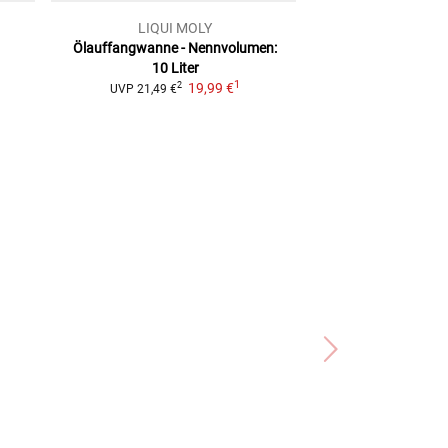
LIQUI MOLY
Polis
Ölauffangwanne - Nennvolumen:
Schnelltankkani
10 Liter
ab
49,
1
19,99 €
2
UVP
21,49 €