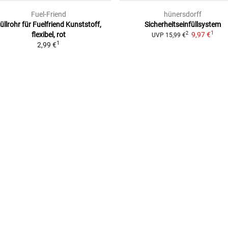
Fuel-Friend
hünersdorff
üllrohr für Fuelfriend
Kunststoff,
Sicherheitseinfüllsystem
1
flexibel, rot
9,97 €
2
UVP
15,99 €
1
2,99 €