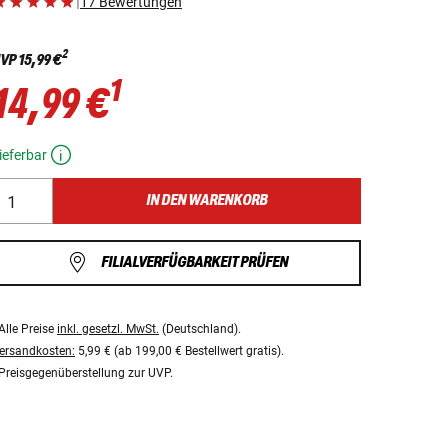
|
17 Bewertungen
2
VP
15,99 €
1
14,99 €
ieferbar
IN DEN WARENKORB
FILIALVERFÜGBARKEIT PRÜFEN
Alle Preise
inkl. gesetzl. MwSt.
(Deutschland).
ersandkosten:
5,99 € (ab 199,00 € Bestellwert gratis).
Preisgegenüberstellung zur UVP.