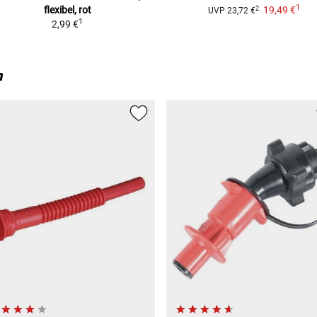
1
flexibel, rot
19,49 €
2
UVP
23,72 €
1
2,99 €
n