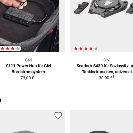
Givi
Givi
S111 Power Hub
für Givi
Seatlock S430 für Soziussitz
u
Bordstromsystem
Tanklocktaschen, universal
1
1
73,00 €
30,00 €
n