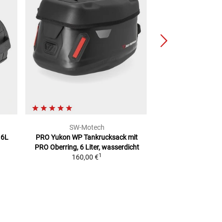
SW-Motech
SW-Mo
 6L
PRO Yukon WP Tankrucksack
mit
PRO Micro Tankru
PRO Oberring, 6 Liter, wasserdicht
3-5 Li
1
160,00 €
130,0