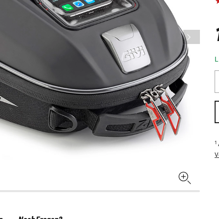
L
1
V