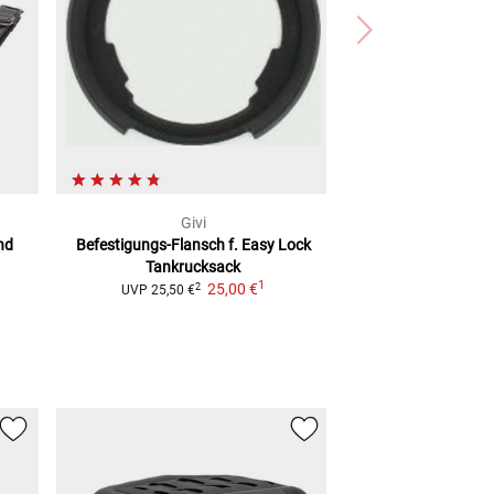
Givi
nd
Befestigungs-Flansch
f. Easy Lock
Tankrucksack
1
25,00 €
2
UVP
25,50 €