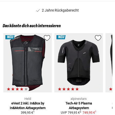
2 Jahre Rückgaberecht
Das könnte dich auch interessieren
NEU
NEU
Held
alpinestars
eVest 2 inkl. In&Box by
Tech-Air 5 Plasma
S
In&Motion
Airbagsystem
Airbagsystem
U
1
1
2
399,95 €
749,95 €
UVP
799,95 €