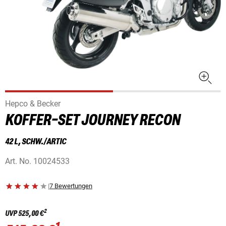
Hepco & Becker
KOFFER-SET JOURNEY RECON
42 L, SCHW./ARTIC
Art. No.
10024533
|
7 Bewertungen
2
UVP
525,00 €