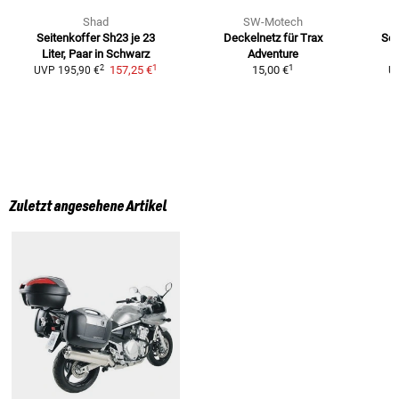
Shad
SW-Motech
Seitenkoffer Sh23
je 23
Deckelnetz für Trax
Sei
Liter, Paar in Schwarz
Adventure
1
1
2
157,25 €
15,00 €
UVP
195,90 €
U
Zuletzt angesehene Artikel