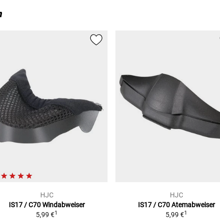
n
HJC
HJC
IS17 / C70
Windabweiser
IS17 / C70
Atemabweiser
1
1
5,99 €
5,99 €