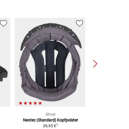
Shoei
SCHUB
Neotec (Standard)
Kopfpolster
C4 Pro/Basic
1
39,95 €
2
UVP
47,84 €