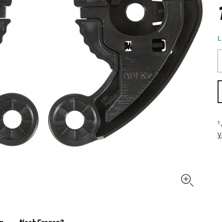
L
1
V