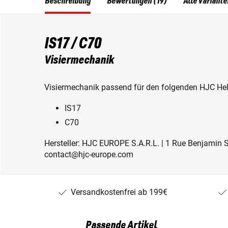
Beschreibung
Bewertungen (19)
Alle Variante
IS17 / C70
Visiermechanik
Visiermechanik passend für den folgenden HJC He
IS17
C70
Hersteller: HJC EUROPE S.A.R.L. | 1 Rue Benjamin Sil
contact@hjc-europe.com
Versandkostenfrei ab 199€
Passende Artikel