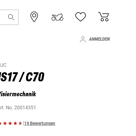
ANMELDEN
HJC
IS17 / C70
Visiermechanik
rt. No.
20014351
|
19 Bewertungen