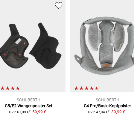
SCHUBERTH
SCHUBERTH
C5/E2
Wangenpolster Set
C4 Pro/Basic
Kopfpolster
1
1
59,99 €
39,99 €
2
2
UVP
61,09 €
UVP
47,84 €