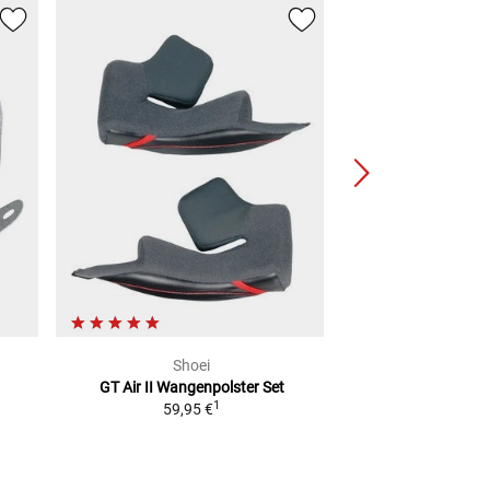
Shoei
BEL
GT Air II
Wangenpolster Set
Custom 500
1
59,95 €
14,99