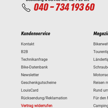
040 - 734 193 60
Kundenservice
Magazi
Kontakt
Bikerwel
B2B
Tourent
Technikanfrage
Ländert
Bike-Datenbank
Schraub
Newsletter
Motorra
Geschenkgutscheine
Reisen 
LouisCard
Rund um
Rücksendung/Reklamation
Für den 
Vertrag widerrufen
Camping