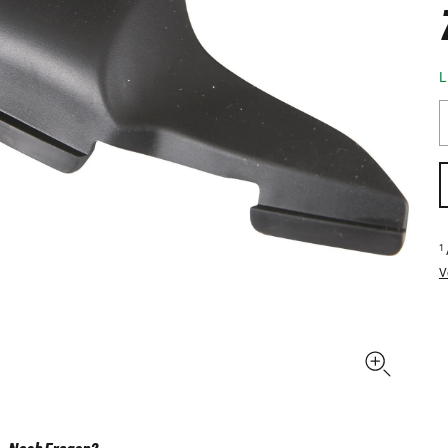
L
1
V