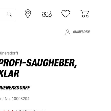
ANMELDEN
ünersdorff
PROFI-SAUGHEBER,
KLAR
HUENERSDORFF
rt. No.
10003204