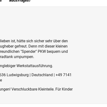
n
Noch Fragen?
eben ist, hätte sich sicher sehr über den
ugheber gefreut. Denn mit dieser kleinen
freundlichen "Spender" PKW bequem und
torradtank umpumpen.
langlebiger Werkstattausführung.
71636 Ludwigsburg | Deutschland | +49 7141
de
ngen! Verschluckbare Kleinteile. Für Kinder