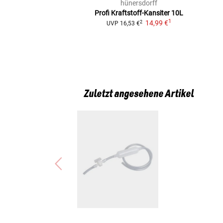
hünersdorff
Profi Kraftstoff-Kansiter 10L
1
14,99 €
2
UVP
16,53 €
Zuletzt angesehene Artikel