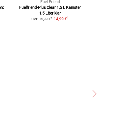
Fuel-Friend
Polis
n:
Fuelfriend-Plus Clear 1,5 L
Kanister
Schnelltankkani
1,5 Liter klar
ab
49,
1
14,99 €
2
UVP
15,99 €