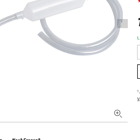
L
1
V