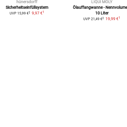
hünersdorff
LIQUI MOLY
Sicherheitseinfüllsystem
Ölauffangwanne - Nennvolume
1
9,97 €
10 Liter
2
UVP
15,99 €
1
19,99 €
2
UVP
21,49 €