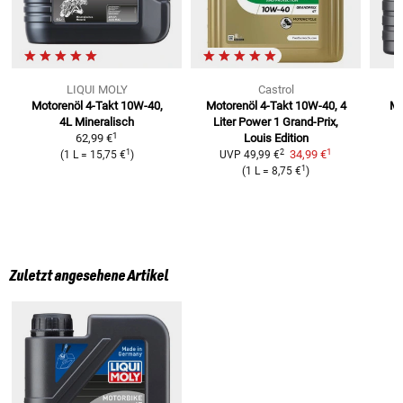
LIQUI MOLY
Castrol
Motorenöl 4-Takt 10W-40,
Motorenöl 4-Takt 10W-40, 4
Mo
4L
Mineralisch
Liter
Power 1 Grand-Prix,
1
1
62,99 €
Louis Edition
1
1
2
34,99 €
(
1 L
=
15,75 €
)
UVP
49,99 €
1
(
1 L
=
8,75 €
)
Zuletzt angesehene Artikel