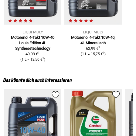
LIQUI MOLY
LIQUI MOLY
Motorenöl 4-Takt 10W-40
Motorenöl 4-Takt 10W-40,
Louis Edition 4L
4L
Mineralisch
1
Synthesetechnology
62,99 €
1
1
49,99 €
(
1 L
=
15,75 €
)
1
(
1 L
=
12,50 €
)
Das könnte dich auch interessieren