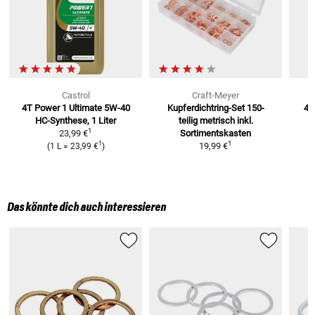
Castrol
Craft-Meyer
4T Power 1 Ultimate 5W-40
Kupferdichtring-Set 150-
4T
HC-Synthese, 1 Liter
teilig metrisch
inkl.
4
1
23,99 €
Sortimentskasten
1
1
19,99 €
(
1 L
=
23,99 €
)
Das könnte dich auch interessieren