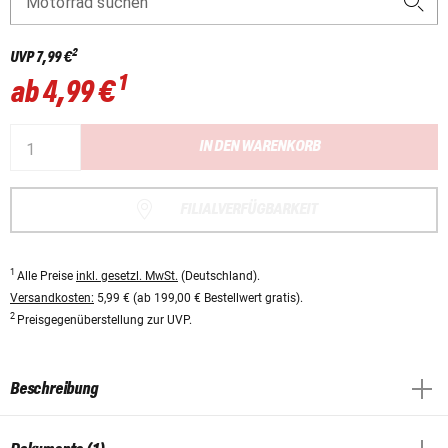
Motorrad suchen
2
UVP
7,99 €
1
ab
4,99 €
IN DEN WARENKORB
FILIALVERFÜGBARKEIT
1
Alle Preise
inkl. gesetzl. MwSt.
(Deutschland).
Versandkosten:
5,99 € (ab 199,00 € Bestellwert gratis).
2
Preisgegenüberstellung zur UVP.
Beschreibung