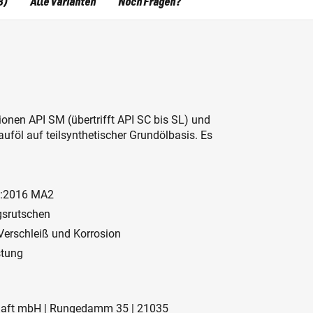
8)
Alle Varianten
Noch Fragen?
onen API SM (übertrifft API SC bis SL) und
uföl auf teilsynthetischer Grundölbasis. Es
03:2016 MA2
gsrutschen
Verschleiß und Korrosion
stung
schaft mbH | Rungedamm 35 | 21035