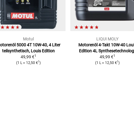
Motul
LIQUI MOLY
otorenöl 5000 4T 10W-40, 4 Liter
Motorenöl 4-Takt 10W-40 Lou
teilsynthetisch, Louis Edition
Edition 4L
Synthesetechnolog
1
1
49,99 €
49,99 €
1
1
(
1 L
=
12,50 €
)
(
1 L
=
12,50 €
)