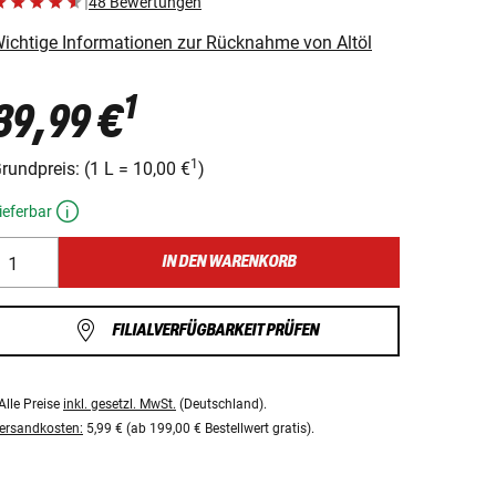
|
48 Bewertungen
ichtige Informationen zur Rücknahme von Altöl
1
39,99 €
1
rundpreis:
(
1 L
=
10,00 €
)
ieferbar
IN DEN WARENKORB
FILIALVERFÜGBARKEIT PRÜFEN
Alle Preise
inkl. gesetzl. MwSt.
(Deutschland).
ersandkosten:
5,99 € (ab 199,00 € Bestellwert gratis).