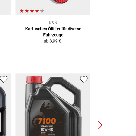
K&N
Pres
Kartuschen Ölfilter
für diverse
Mehrzweckwanne
Fahrzeuge
säure
1
ab
8,99 €
9,99