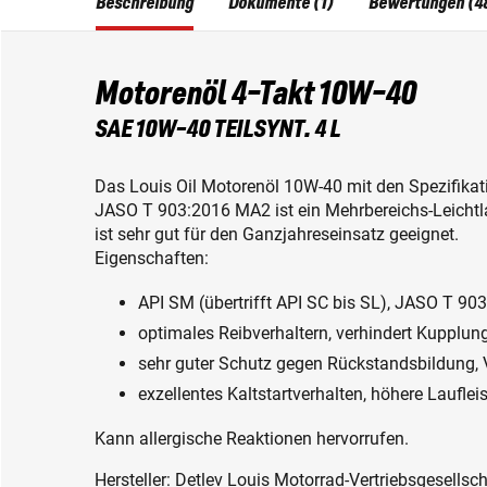
Beschreibung
Dokumente (1)
Bewertungen (4
Motorenöl 4-Takt 10W-40
SAE 10W-40 TEILSYNT. 4 L
Das Louis Oil Motorenöl 10W-40 mit den Spezifikati
JASO T 903:2016 MA2 ist ein Mehrbereichs-Leichtla
ist sehr gut für den Ganzjahreseinsatz geeignet.
Eigenschaften:
API SM (übertrifft API SC bis SL), JASO T 9
optimales Reibverhaltern, verhindert Kupplun
sehr guter Schutz gegen Rückstandsbildung, 
exzellentes Kaltstartverhalten, höhere Lauflei
Kann allergische Reaktionen hervorrufen.
Hersteller: Detlev Louis Motorrad-Vertriebsgesell