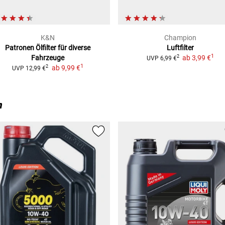
K&N
Champion
Patronen Ölfilter
für diverse
Luftfilter
1
Fahrzeuge
ab
3,99 €
2
UVP
6,99 €
1
ab
9,99 €
2
UVP
12,99 €
n