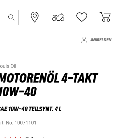
ANMELDEN
ouis Oil
MOTORENÖL 4-TAKT
10W-40
AE 10W-40 TEILSYNT. 4 L
rt. No.
10071101