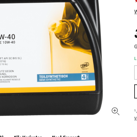
W
G
L
1
V