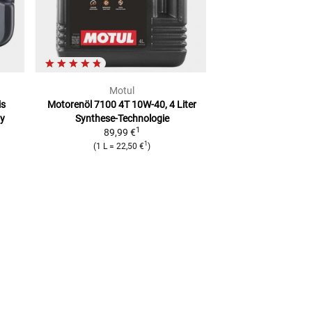
Motul
Mot
is
Motorenöl 7100 4T 10W-40, 4 Liter
Motorenöl 5100 4T
y
Synthese-Technologie
technosy
1
89,99 €
21,99
1
(
1 L
=
22,50 €
)
(
1 L
=
21