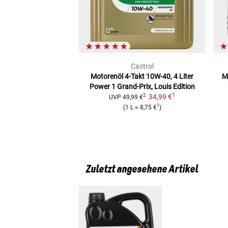
Castrol
Motorenöl 4-Takt 10W-40, 4 Liter
M
Power 1 Grand-Prix, Louis Edition
1
34,99 €
2
UVP
49,99 €
1
(
1 L
=
8,75 €
)
Zuletzt angesehene Artikel