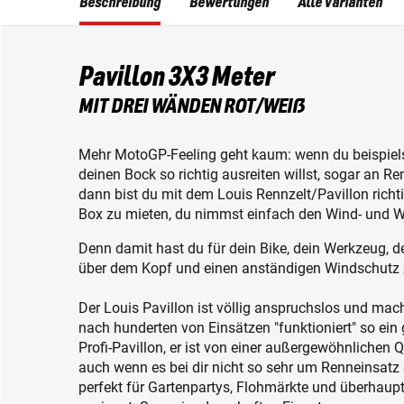
Beschreibung
Bewertungen
Alle Varianten
Pavillon 3X3 Meter
MIT DREI WÄNDEN ROT/WEIẞ
Mehr MotoGP-Feeling geht kaum: wenn du beispie
deinen Bock so richtig ausreiten willst, sogar an 
dann bist du mit dem Louis Rennzelt/Pavillon richti
Box zu mieten, du nimmst einfach den Wind- und We
Denn damit hast du für dein Bike, dein Werkzeug, de
über dem Kopf und einen anständigen Windschutz 
Der Louis Pavillon ist völlig anspruchslos und macht
nach hunderten von Einsätzen "funktioniert" so ein 
Profi-Pavillon, er ist von einer außergewöhnlichen 
auch wenn es bei dir nicht so sehr um Renneinsatz g
perfekt für Gartenpartys, Flohmärkte und überhaup