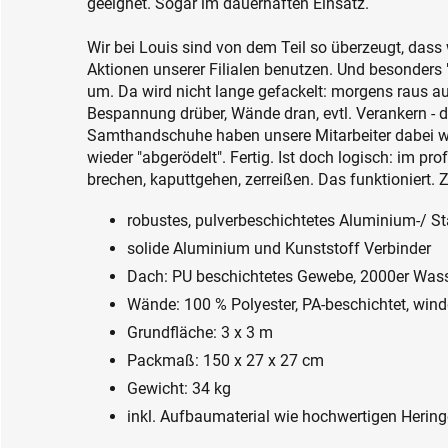
geeignet. Sogar im dauerhaften Einsatz.
Wir bei Louis sind von dem Teil so überzeugt, dass 
Aktionen unserer Filialen benutzen. Und besonders 
um. Da wird nicht lange gefackelt: morgens raus a
Bespannung drüber, Wände dran, evtl. Verankern - d
Samthandschuhe haben unsere Mitarbeiter dabei wa
wieder "abgerödelt". Fertig. Ist doch logisch: im pro
brechen, kaputtgehen, zerreißen. Das funktioniert. 
robustes, pulverbeschichtetes Aluminium-/ S
solide Aluminium und Kunststoff Verbinder
Dach: PU beschichtetes Gewebe, 2000er Was
Wände: 100 % Polyester, PA-beschichtet, wind
Grundfläche: 3 x 3 m
Packmaß: 150 x 27 x 27 cm
Gewicht: 34 kg
inkl. Aufbaumaterial wie hochwertigen Herin