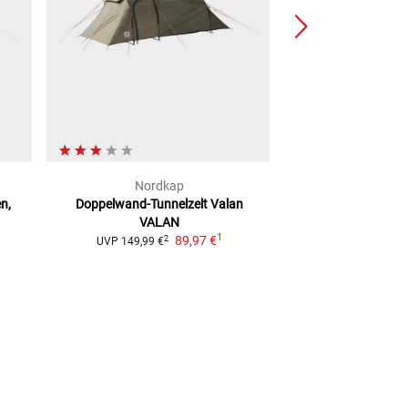
Nordkap
Wechsel
n,
Doppelwand-Tunnelzelt Valan
Doppelwand-Kupp
VALAN
Edition
2-P
1
89,97 €
2
2
UVP
149,99 €
UVP
269,90 €