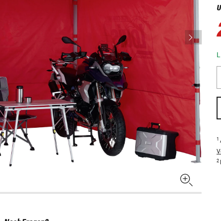
U
L
1
V
2