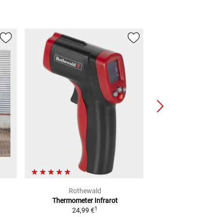
Rothewald
Rothe
Thermometer Infrarot
Front-
1
24,99 €
2
UVP
59,99 €