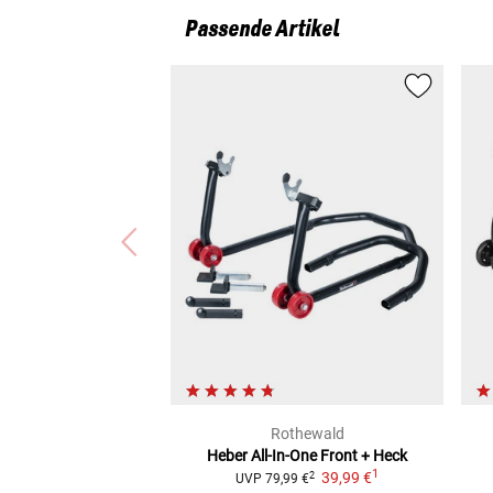
Passende Artikel
Rothewald
Heber All-In-One Front + Heck
1
39,99 €
2
UVP
79,99 €