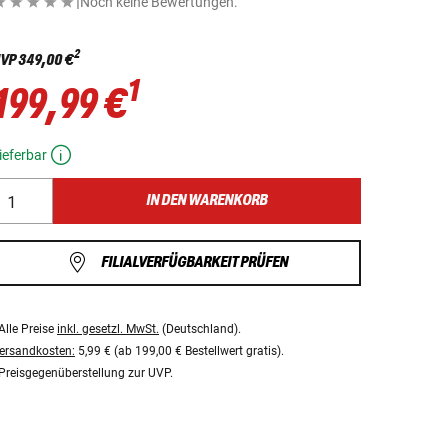
|
Noch keine Bewertungen.
2
VP
349,00 €
1
199,99 €
ieferbar
IN DEN WARENKORB
FILIALVERFÜGBARKEIT PRÜFEN
Alle Preise
inkl. gesetzl. MwSt.
(Deutschland).
ersandkosten:
5,99 € (ab 199,00 € Bestellwert gratis).
Preisgegenüberstellung zur UVP.