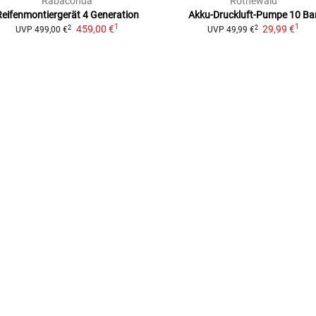
Rabaconda
Rothewald
Reifenmontiergerät 4 Generation
Akku-Druckluft-Pumpe 10 Ba
1
1
459,00 €
29,99 €
2
2
UVP
499,00 €
UVP
49,99 €