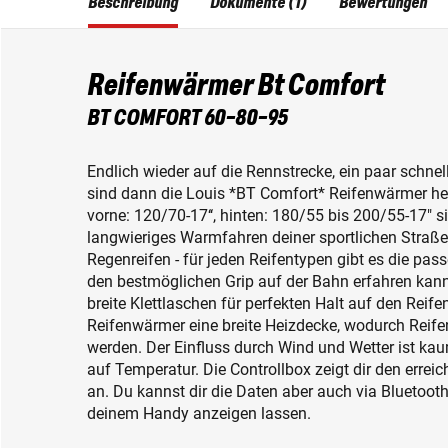
Beschreibung
Dokumente (1)
Bewertungen
Reifenwärmer Bt Comfort
BT COMFORT 60-80-95
Endlich wieder auf die Rennstrecke, ein paar schne
sind dann die Louis *BT Comfort* Reifenwärmer he
vorne: 120/70-17‘‘, hinten: 180/55 bis 200/55-17" si
langwieriges Warmfahren deiner sportlichen Straßen
Regenreifen - für jeden Reifentypen gibt es die pa
den bestmöglichen Grip auf der Bahn erfahren kann
breite Klettlaschen für perfekten Halt auf den Rei
Reifenwärmer eine breite Heizdecke, wodurch Reif
werden. Der Einfluss durch Wind und Wetter ist kau
auf Temperatur. Die Controllbox zeigt dir den erre
an. Du kannst dir die Daten aber auch via Blueto
deinem Handy anzeigen lassen.