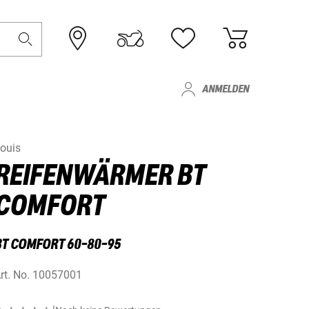
ANMELDEN
ouis
REIFENWÄRMER BT
COMFORT
BT COMFORT 60-80-95
rt. No.
10057001