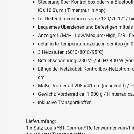
Steuerung über Kontrollbox oder via Bluetoo
iOs 10.0), mit Timer (nur in App)
für Reifendimensionen: vorne 120/70-17" / h
bequemes Überziehen und Befestigen mittels b
Anzeige: L/M/H - Low/Medium/High, F/R - Fr
detailierte Temperaturanzeige in der App (in 0
3 Heizstufen (60°C/80°C/95°C)
Betriebsspannung: 230 V~/50 Hz 400 W (vorn
Länge der Netzkabel: Kontrollbox-Netzstrom 
cm
Maße: Vorderrad 208 x 41 cm (ausgerollt) / H
Gewicht: Vorderrad ca. 1.000 g / Hinterrad ca
inklusive Transportkoffer
Lieferumfang:
1 x Satz Louis *BT Comfort* Reifenwärmer vorn/hi