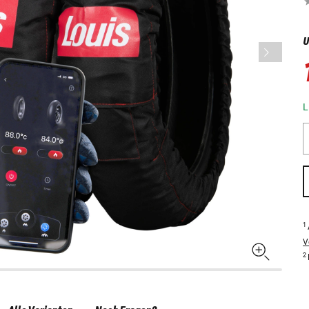
U
L
1
V
2