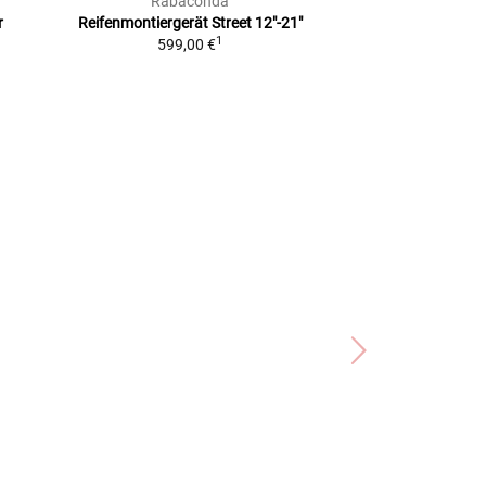
Rabaconda
Louis 
r
Reifenmontiergerät Street
12"-21"
Pannen-Set
Für
1
599,00 €
Reif
2
UVP
19,99 €