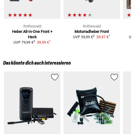
Rothewald
Rothewald
Heber All-In-One Front +
Motorradheber Front
1
2
Heck
39,97 €
UVP
59,99 €
UV
1
2
39,99 €
UVP
79,99 €
Das könnte dich auch interessieren