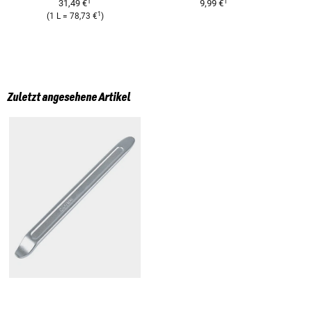
1
1
31,49 €
9,99 €
1
(
1 L
=
78,73 €
)
Zuletzt angesehene Artikel