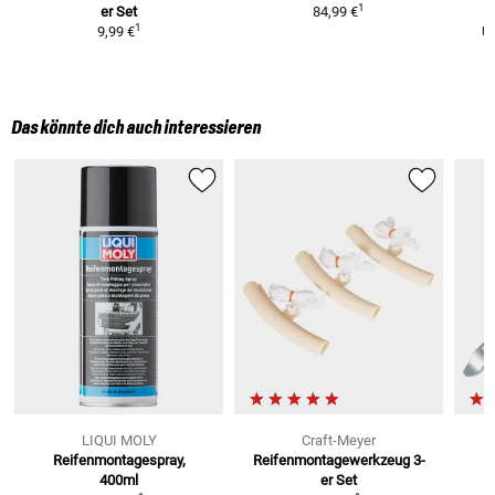
1
er Set
84,99 €
1
9,99 €
U
Das könnte dich auch interessieren
LIQUI MOLY
Craft-Meyer
Reifenmontagespray,
Reifenmontagewerkzeug
3-
400ml
er Set
C