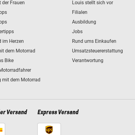
t der Frauen
Louis stellt sich vor
ipps
Filialen
ipps
Ausbildung
ertipps
Jobs
d im Herzen
Rund ums Einkaufen
mit dem Motorrad
Umsatzsteuererstattung
s Bike
Verantwortung
Motorradfahrer
 mit dem Motorrad
ler Versand
Express Versand