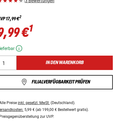
|
3 Bewertungen
2
VP
17,99 €
1
9,99 €
ieferbar
IN DEN WARENKORB
FILIALVERFÜGBARKEIT PRÜFEN
Alle Preise
inkl. gesetzl. MwSt.
(Deutschland).
ersandkosten:
5,99 € (ab 199,00 € Bestellwert gratis).
Preisgegenüberstellung zur UVP.