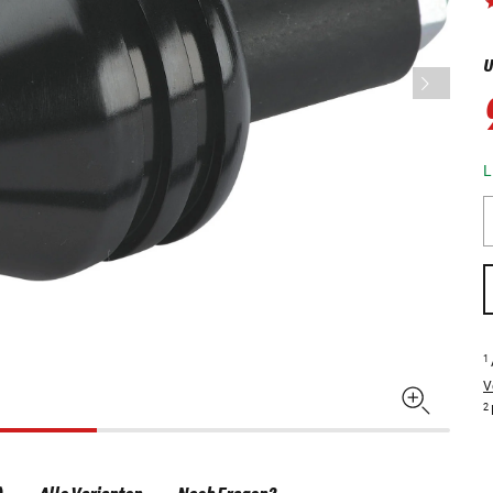
U
L
1
V
2