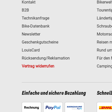
Kontakt
Bikerwel
B2B
Tourent
Technikanfrage
Ländert
Bike-Datenbank
Schraub
Newsletter
Motorra
Geschenkgutscheine
Reisen 
LouisCard
Rund um
Rücksendung/Reklamation
Für den 
Vertrag widerrufen
Camping
Einfache und sichere Bezahlung
Schnel