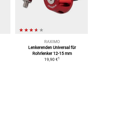
RAXIMO
Highs
Lenkerenden Universal
für
Lenkerenden
DO
Rohrlenker 12-15 mm
Schw
1
19,90 €
29,95