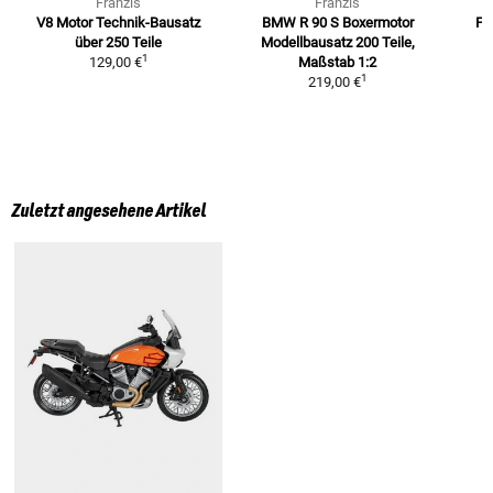
Franzis
Franzis
V8 Motor Technik-Bausatz
BMW R 90 S Boxermotor
Fe
über 250 Teile
Modellbausatz 200 Teile,
1
129,00 €
Maßstab 1:2
1
219,00 €
Zuletzt angesehene Artikel