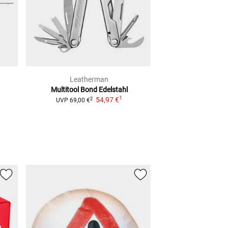
Leatherman
Leathe
Multitool Bond
Edelstahl
Multitool Wing
1
54,97 €
2
2
UVP
69,00 €
UVP
89,00 €