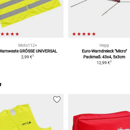
Moto112+
Hepp
Warnweste
GRÖSSE UNIVERSAL
Euro-Warndreieck "Micro"
1
2,99 €
Packmaß: 43x4, 5x3cm
1
12,99 €
n