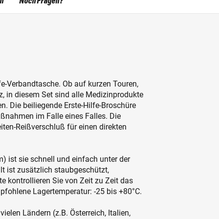
en
Noch Fragen?
lfe-Verbandtasche. Ob auf kurzen Touren,
z, in diesem Set sind alle Medizinprodukte
en. Die beiliegende Erste-Hilfe-Broschüre
aßnahmen im Falle eines Falles. Die
eiten-Reißverschluß für einen direkten
st sie schnell und einfach unter der
t ist zusätzlich staubgeschützt,
e kontrollieren Sie von Zeit zu Zeit das
fohlene Lagertemperatur: -25 bis +80°C.
elen Ländern (z.B. Österreich, Italien,