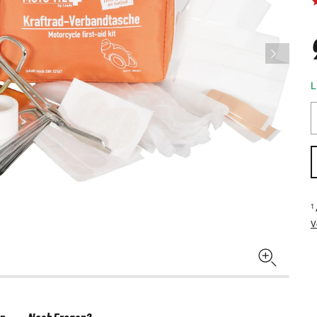
L
1
V