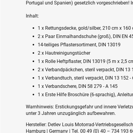
Portugal und Spanien) gesetzlich vorgeschrieben! I
Inhalt:
1 x Rettungsdecke, gold/silber, 210 cm x 160
2 x Paar Einmalhandschuhe (groß), DIN EN 4
14-teiliges Pflastersortiment, DIN 13019
2 x Hautreinigungstücher
1 x Rolle Heftpflaster, DIN 13019 (5 m x 2,5 c
2 x Verbandpäckchen, steril verpackt, DIN 1
1 x Verbandtuch, steril verpackt, DIN 13 152
1 x Verbandschere, DIN 58 279 - A 145
1 x Erste Hilfe Broschüre (6-sprachig), Anleitun
Warnhinweis: Erstickungsgefahr und innere Verletzu
unter 3 Jahren unzugänglich aufbewahren.
Hersteller: Detlev Louis Motorrad-Vertriebsgesell
Hamburg | Germany | Tel. 00 49 (0) 40 – 734 193 60