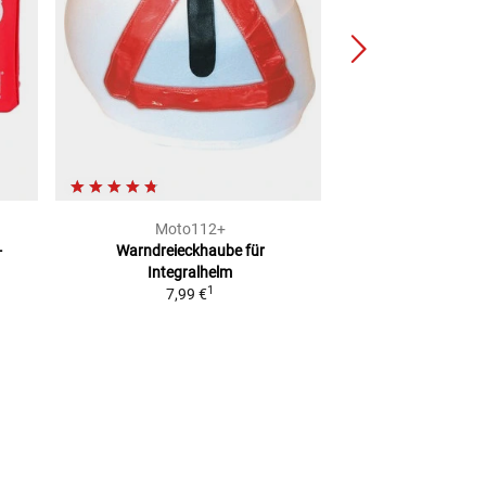
Moto112+
BÜS
-
Warndreieckhaube
für
Warnschu
Integralhelm
2
UVP
29,95 €
1
7,99 €