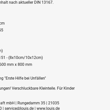
nhalt nach aktueller DIN 13167.
 cm
55
m)
3 151 - (8x10cm/10x12cm)
 - 600 mm x 800 mm
g "Erste Hilfe bei Unfällen"
ngen! Verschluckbare Kleinteile. Für Kinder
schaft mbH | Rungedamm 35 | 21035
 | service@louis.de | www.louis.de