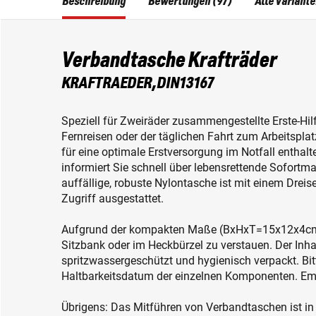
Beschreibung
Bewertungen (97)
Alle Variant
Verbandtasche Krafträder
KRAFTRAEDER,DIN13167
Speziell für Zweiräder zusammengestellte Erste-Hi
Fernreisen oder der täglichen Fahrt zum Arbeitsplat
für eine optimale Erstversorgung im Notfall enthalt
informiert Sie schnell über lebensrettende Sofortm
auffällige, robuste Nylontasche ist mit einem Dreis
Zugriff ausgestattet.
Aufgrund der kompakten Maße (BxHxT=15x12x4cm) i
Sitzbank oder im Heckbürzel zu verstauen. Der Inhal
spritzwassergeschützt und hygienisch verpackt. Bitt
Haltbarkeitsdatum der einzelnen Komponenten. Emp
Übrigens: Das Mitführen von Verbandtaschen ist in vi