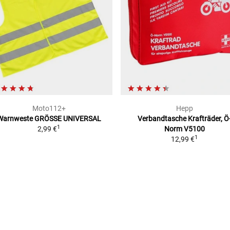
Moto112+
Hepp
Warnweste
GRÖSSE UNIVERSAL
Verbandtasche Krafträder, Ö
1
2,99 €
Norm V5100
1
12,99 €