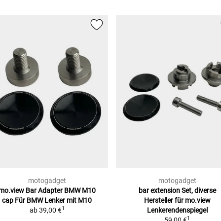
motogadget
motogadget
mo.view Bar Adapter BMW M10
bar extension Set, diverse
cap
Für BMW Lenker mit M10
Hersteller
für mo.view
1
ab
39,00 €
Lenkerendenspiegel
1
59,00 €