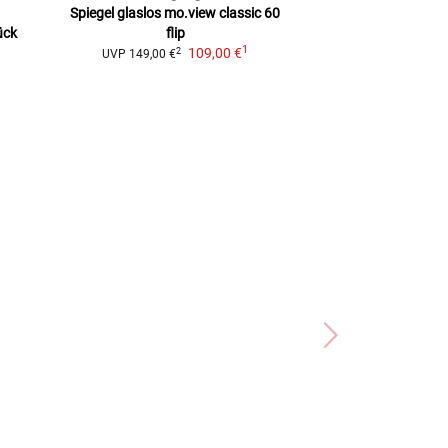
Spiegel glaslos mo.view classic 60
mo.view clu
ück
flip
Lenkerendensp
1
109,00 €
Aluminium,
2
UVP
149,00 €
2
UVP
159,00 €