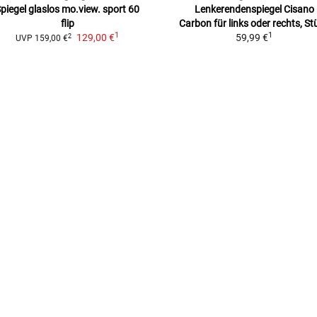
piegel glaslos mo.view. sport 60
Lenkerendenspiegel Cisano
flip
Carbon
für links oder rechts, St
1
1
129,00 €
59,99 €
2
UVP
159,00 €