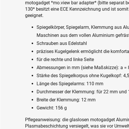
motogadget *mo.view bar adapter* (bitte separat b
130* besitzt eine ECE Kennzeichnung und ist somit
geeignet.
Spiegelkörper, Spiegelarm, Klemmung aus Al
Maschinen aus dem vollen Aluminium gefräst 
Schrauben aus Edelstahl
präzises Kugelgelenk ermöglicht die komforta
für die rechte und linke Seite
Abmessungen in mm (siehe Maßskizze): a = 83
Stärke des Spiegelkorpus ohne Kugelkopf: 4
Länge des Spiegelarms: 110 mm
Durchmesser der Klemmung: für 22 mm und 1
Breite der Klemmung: 12 mm
Gewicht: 156 g
Pflegeanweisung: die glaslosen motogadget Alumini
Plasmabeschichtung versiegelt, was sie vor Umwel