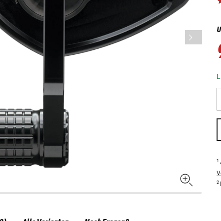
U
L
1
V
2