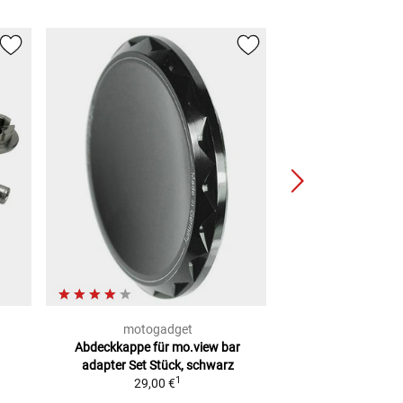
motogadget
motoga
Abdeckkappe für mo.view bar
bar extension 
adapter Set
Stück, schwarz
vibration dampe
1
29,00 €
2
UVP
99,00 €