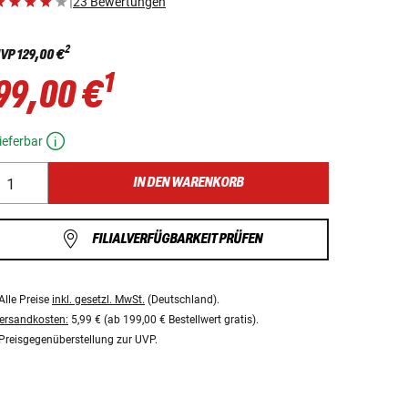
|
23 Bewertungen
2
VP
129,00 €
1
99,00 €
ieferbar
IN DEN WARENKORB
FILIALVERFÜGBARKEIT PRÜFEN
Alle Preise
inkl. gesetzl. MwSt.
(Deutschland).
ersandkosten:
5,99 € (ab 199,00 € Bestellwert gratis).
Preisgegenüberstellung zur UVP.