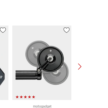
motogadget
motoga