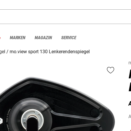
%
MARKEN
MAGAZIN
SERVICE
gel
mo.view sport 130 Lenkerendenspiegel
m
A
A