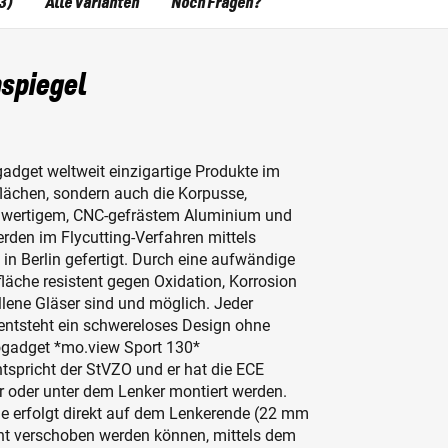
3)
Alle Varianten
Noch Fragen?
spiegel
adget weltweit einzigartige Produkte im
flächen, sondern auch die Korpusse,
hwertigem, CNC-gefrästem Aluminium und
erden im Flycutting-Verfahren mittels
n Berlin gefertigt. Durch eine aufwändige
äche resistent gegen Oxidation, Korrosion
lene Gläser sind und möglich. Jeder
 entsteht ein schwereloses Design ohne
ogadget *mo.view Sport 130*
tspricht der StVZO und er hat die ECE
 oder unter dem Lenker montiert werden.
ge erfolgt direkt auf dem Lenkerende (22 mm
cht verschoben werden können, mittels dem