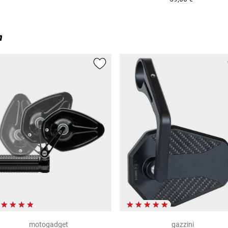
n
motogadget
gazzini