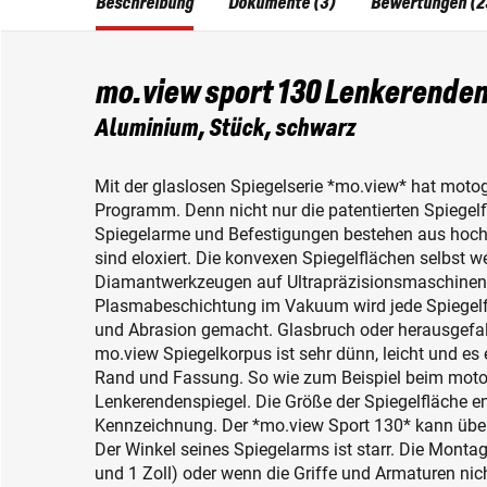
Beschreibung
Dokumente (3)
Bewertungen (2
mo.view sport 130 Lenkerenden
Aluminium, Stück, schwarz
Mit der glaslosen Spiegelserie *mo.view* hat motog
Programm. Denn nicht nur die patentierten Spiegel
Spiegelarme und Befestigungen bestehen aus hoc
sind eloxiert. Die konvexen Spiegelflächen selbst w
Diamantwerkzeugen auf Ultrapräzisionsmaschinen i
Plasmabeschichtung im Vakuum wird jede Spiegelfl
und Abrasion gemacht. Glasbruch oder herausgefal
mo.view Spiegelkorpus ist sehr dünn, leicht und es
Rand und Fassung. So wie zum Beispiel beim mot
Lenkerendenspiegel. Die Größe der Spiegelfläche en
Kennzeichnung. Der *mo.view Sport 130* kann über
Der Winkel seines Spiegelarms ist starr. Die Monta
und 1 Zoll) oder wenn die Griffe und Armaturen ni