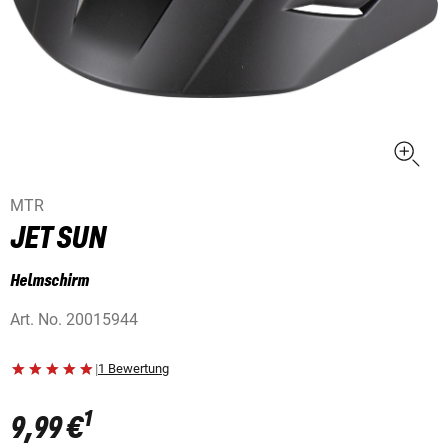
MTR
JET SUN
Helmschirm
Art. No.
20015944
|
1 Bewertung
1
9,99 €