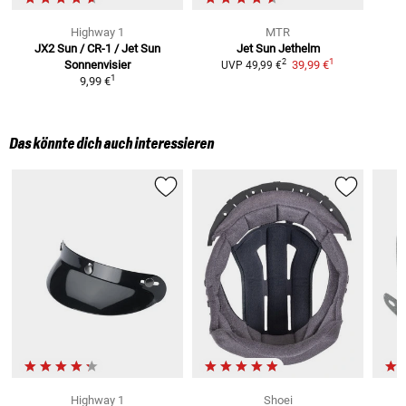
Highway 1
MTR
JX2 Sun / CR-1 / Jet Sun
Jet Sun
Jethelm
1
2
Sonnenvisier
39,99 €
UVP
49,99 €
1
9,99 €
Das könnte dich auch interessieren
Highway 1
Shoei