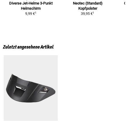
Diverse Jet-Helme
3-Punkt
Neotec (Standard)
C4
Helmschirm
Kopfpolster
1
1
9,99 €
39,95 €
Zuletzt angesehene Artikel