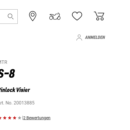
ANMELDEN
MTR
S-8
inlock Visier
rt. No.
20013885
|
2 Bewertungen