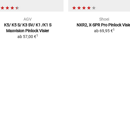
AGV
Shoei
K5/ K5 S/ K3 SV/ K1 /K1 S
NXR2, X-SPR Pro
Pinlock Visi
1
Maxvision
Pinlock Visier
ab
69,95 €
1
ab
57,00 €