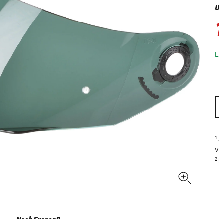
U
L
1
V
2