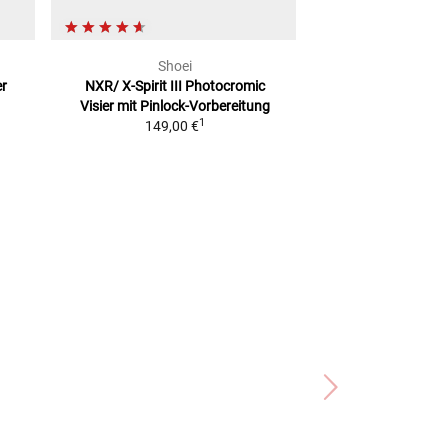
Shoei
Nol
er
NXR/ X-Spirit III Photocromic
N87, N80-8, N6
Visier mit Pinlock-Vorbereitung
Pinlock-Vor
1
149,00 €
ab
46,