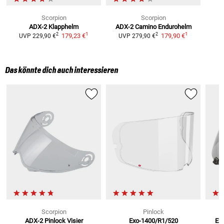
Scorpion
Scorpion
ADX-2
Klapphelm
ADX-2 Camino
Endurohelm
1
1
2
2
179,23 €
179,90 €
UVP
229,90 €
UVP
279,90 €
Das könnte dich auch interessieren
Scorpion
Pinlock
ADX-2
Pinlock Visier
Exo-1400/R1/520
Exo