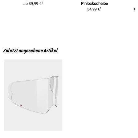
1
ab
39,99 €
Pinlockscheibe
K
1
34,99 €
U
Zuletzt angesehene Artikel