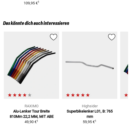
1
109,95 €
Das könnte dich auch interessieren
RAXIMO
Highsider
Alu-Lenker Tour Breite
Superbikelenker L01, B: 765
810Mm
22,2 MM, MIT ABE
mm
1
1
49,90 €
59,95 €
G