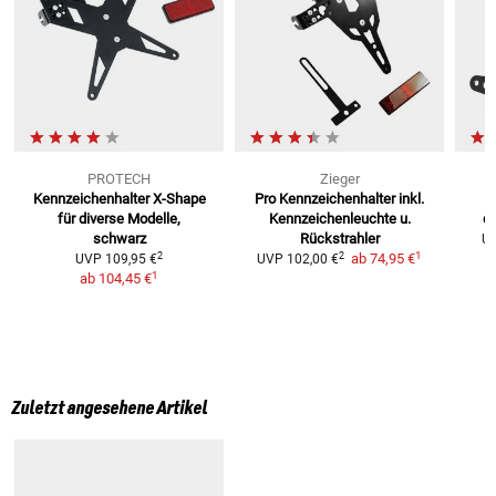
PROTECH
Zieger
Kennzeichenhalter X-Shape
Pro Kennzeichenhalter
inkl.
für diverse Modelle,
Kennzeichenleuchte u.
di
schwarz
Rückstrahler
U
1
2
2
ab
74,95 €
UVP
109,95 €
UVP
102,00 €
1
ab
104,45 €
Zuletzt angesehene Artikel