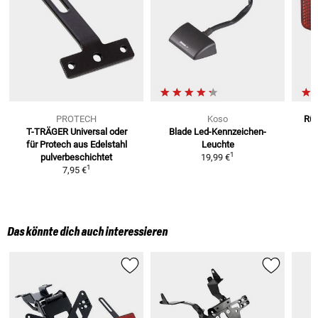
PROTECH
Koso
Rüc
T-TRÄGER Universal oder
Blade Led-Kennzeichen-
für Protech
aus Edelstahl
Leuchte
1
pulverbeschichtet
19,99 €
1
7,95 €
Das könnte dich auch interessieren