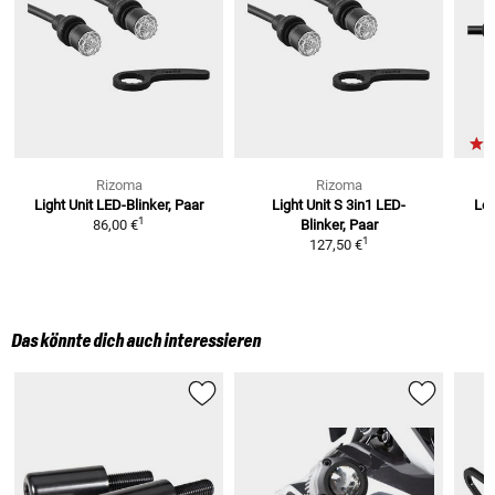
Rizoma
Rizoma
Light Unit LED-Blinker, Paar
Light Unit S 3in1 LED-
Led
1
86,00 €
Blinker, Paar
1
127,50 €
Das könnte dich auch interessieren