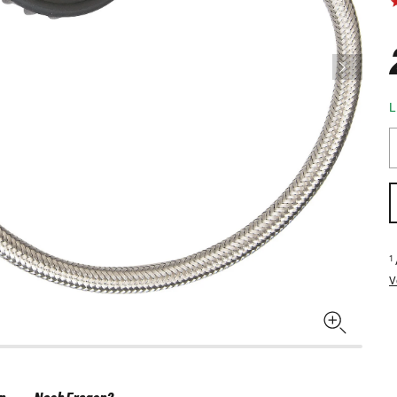
L
1
V