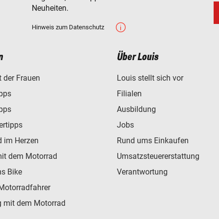
Neuheiten.
Hinweis zum Datenschutz
n
Über Louis
t der Frauen
Louis stellt sich vor
ipps
Filialen
ipps
Ausbildung
ertipps
Jobs
d im Herzen
Rund ums Einkaufen
mit dem Motorrad
Umsatzsteuererstattung
s Bike
Verantwortung
Motorradfahrer
 mit dem Motorrad