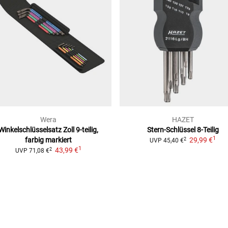
Wera
HAZET
Winkelschlüsselsatz Zoll
9-teilig,
Stern-Schlüssel 8-Teilig
1
farbig markiert
29,99 €
2
UVP
45,40 €
1
43,99 €
2
UVP
71,08 €