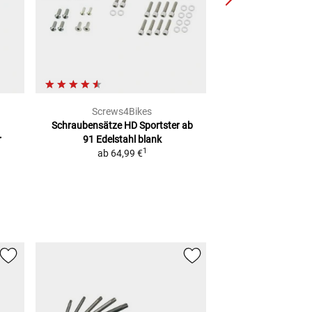
Screws4Bikes
Screws4
Schraubensätze HD Sportster ab
Schraubensätze
r
91
Edelstahl blank
Softail
Edels
1
ab
64,99 €
69,99