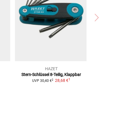
HAZET
Stern-Schlüssel 8-Teilig, Klappbar
1
28,68 €
2
UVP
30,40 €