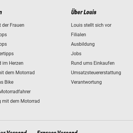
n
Über Louis
t der Frauen
Louis stellt sich vor
ipps
Filialen
ipps
Ausbildung
ertipps
Jobs
d im Herzen
Rund ums Einkaufen
mit dem Motorrad
Umsatzsteuererstattung
s Bike
Verantwortung
Motorradfahrer
 mit dem Motorrad