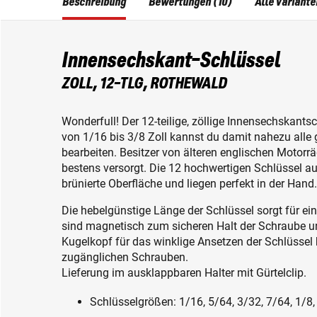
Beschreibung
Bewertungen (10)
Alle Variante
Innensechskant-Schlüssel
ZOLL, 12-TLG, ROTHEWALD
Wonderfull! Der 12-teilige, zöllige Innensechskan
von 1/16 bis 3/8 Zoll kannst du damit nahezu all
bearbeiten. Besitzer von älteren englischen Motorr
bestens versorgt. Die 12 hochwertigen Schlüssel 
brünierte Oberfläche und liegen perfekt in der Hand.
Die hebelgünstige Länge der Schlüssel sorgt für ei
sind magnetisch zum sicheren Halt der Schraube un
Kugelkopf für das winklige Ansetzen der Schlüssel b
zugänglichen Schrauben.
Lieferung im ausklappbaren Halter mit Gürtelclip.
Schlüsselgrößen: 1/16, 5/64, 3/32, 7/64, 1/8, 