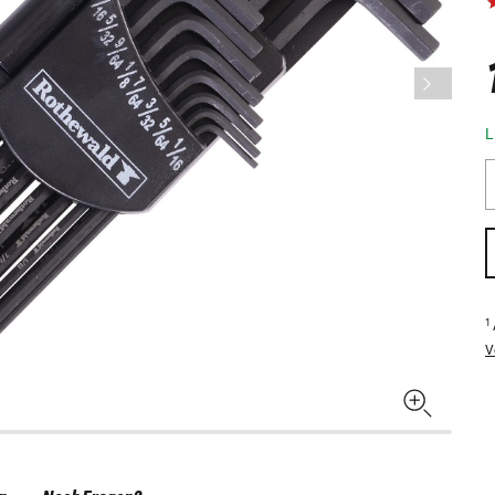
L
1
V