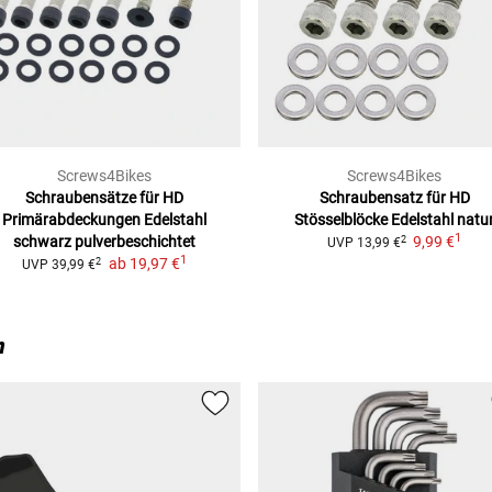
Screws4Bikes
Screws4Bikes
Schraubensätze für HD
Schraubensatz für HD
Primärabdeckungen
Edelstahl
Stösselblöcke
Edelstahl natu
1
schwarz pulverbeschichtet
9,99 €
2
UVP
13,99 €
1
ab
19,97 €
2
UVP
39,99 €
n