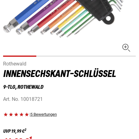
Rothewald
INNENSECHSKANT-SCHLÜSSEL
9-TLG, ROTHEWALD
Art. No.
10018721
|
5 Bewertungen
2
UVP
19,99 €