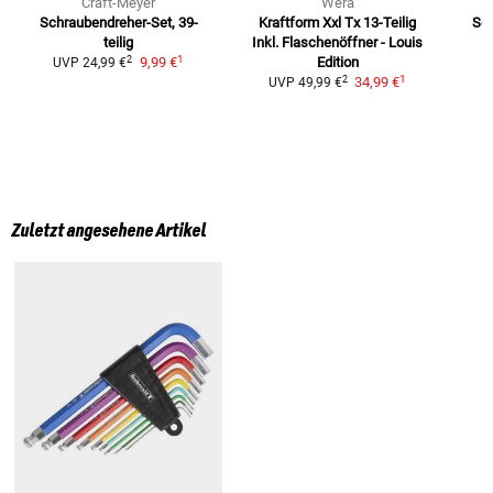
Craft-Meyer
Wera
Schraubendreher-Set,
39-
Kraftform Xxl Tx 13-Teilig
Se
teilig
Inkl.
Flaschenöffner - Louis
1
2
9,99 €
Edition
UVP
24,99 €
1
2
34,99 €
UVP
49,99 €
Zuletzt angesehene Artikel