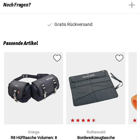
Noch Fragen?
Gratis Rückversand
Passende Artikel
Kriega
Rothewald
R8 Hüfttasche
Volumen: 8
Bordwerkzeugtasche
Öl