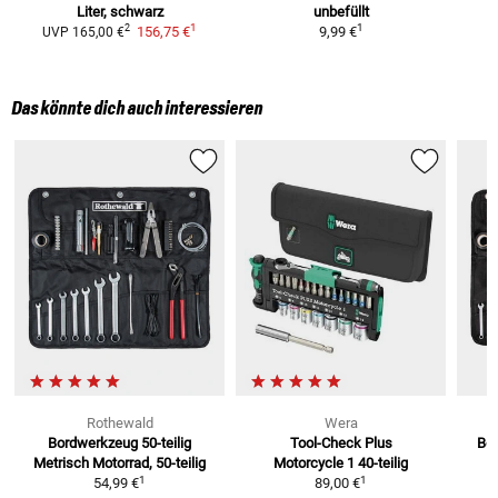
Liter, schwarz
unbefüllt
1
1
2
156,75 €
9,99 €
UVP
165,00 €
Das könnte dich auch interessieren
Rothewald
Wera
Bordwerkzeug 50-teilig
Tool-Check Plus
Bor
Metrisch
Motorrad, 50-teilig
Motorcycle 1
40-teilig
1
1
54,99 €
89,00 €