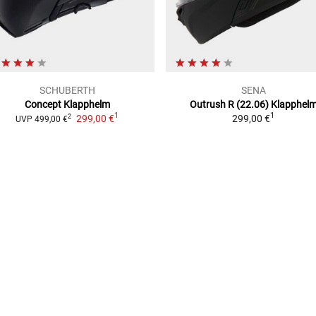
SCHUBERTH
SENA
Concept
Klapphelm
Outrush R (22.06)
Klapphel
1
1
299,00 €
299,00 €
2
UVP
499,00 €