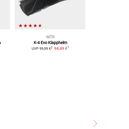
MTR
MT
m
K-4 Evo
Klapphelm
FX-1
Kla
1
94,49 €
2
2
UVP
99,99 €
UVP
169,99 €