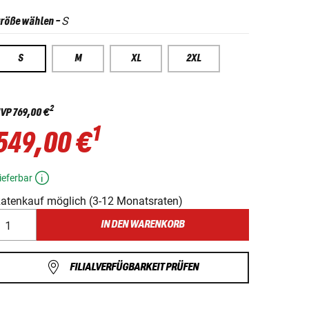
S
röße wählen
-
S
M
XL
2XL
2
VP
769,00 €
1
549,00 €
ieferbar
atenkauf möglich (3-12 Monatsraten)
IN DEN WARENKORB
FILIALVERFÜGBARKEIT PRÜFEN