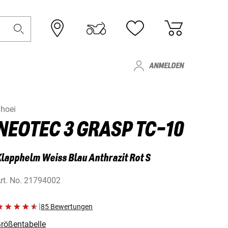
ANMELDEN
hoei
NEOTEC 3 GRASP TC-10
lapphelm Weiss Blau Anthrazit Rot S
rt. No.
21794002
|
85 Bewertungen
rößentabelle