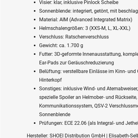
Visier: klar, inklusive Pinlock Scheibe
Sonnenblende: integriert, getönt, mit besch
Material: AIM (Advanced Integrated Matrix)
Helmschalengrößen: 3 (XXS-M, L, XL-XXL)
Verschluss: Ratschenverschluss
Gewicht: ca. 1.700 g
Futter: 3D-geformte Innenausstattung, kompl
Ear-Pads zur Geräuschreduzierung
Belüftung: verstellbare Einlässe im Kinn- un
Hinterkopf
Sonstiges: inklusive Wind- und Atemabweise
spezielle Spoiler an Helmober- und Rückseite,
Kommunikationssystem, QSV-2 Verschlussmec
Sonnenblende
Prüfungen: ECE 22.06 (als Integral- und Jethe
Hersteller: SHOEI Distribution GmbH | Elisabeth-Selb