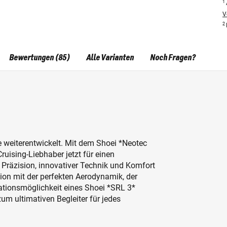
1
V
2
Bewertungen (85)
Alle Varianten
Noch Fragen?
e weiterentwickelt. Mit dem Shoei *Neotec
uising-Liebhaber jetzt für einen
 Präzision, innovativer Technik und Komfort
tion mit der perfekten Aerodynamik, der
ationsmöglichkeit eines Shoei *SRL 3*
 ultimativen Begleiter für jedes