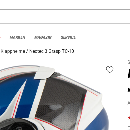
%
MARKEN
MAGAZIN
SERVICE
Klapphelme
Neotec 3 Grasp TC-10
S
K
A
G