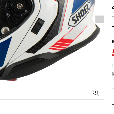
G
U
L
R