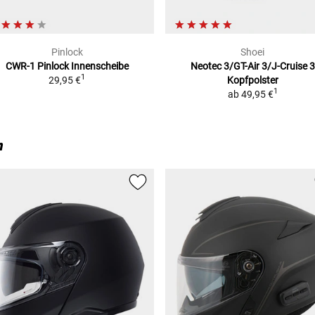
Pinlock
Shoei
CWR-1
Pinlock Innenscheibe
Neotec 3/GT-Air 3/J-Cruise 3
1
29,95 €
Kopfpolster
1
ab
49,95 €
n