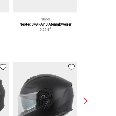
Shoei
Sho
Neotec 3/GT-Air 3
Atemabweiser
Neotec 3
Pin
1
9,95 €
ab
74,