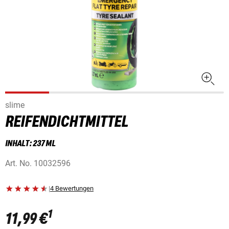
slime
REIFENDICHTMITTEL
INHALT: 237 ML
Art. No.
10032596
|
4 Bewertungen
1
11,99 €