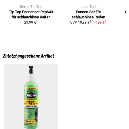
Rema Tip Top
Louis Tech
Tip Top Pannenset Rep&Air
Pannen-Set
Für
Ak
für schlauchlose Reifen
schlauchlose Reifen
1
1
2
29,99 €
14,99 €
UVP
19,99 €
Zuletzt angesehene Artikel