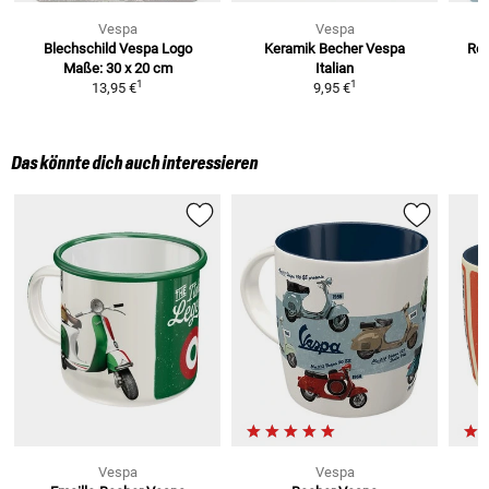
Vespa
Vespa
Blechschild Vespa Logo
Keramik Becher Vespa
Ret
Maße: 30 x 20 cm
Italian
R
1
1
13,95 €
9,95 €
Das könnte dich auch interessieren
Vespa
Vespa