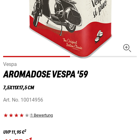
Vespa
AROMADOSE VESPA '59
7,5X11X17,5 CM
Art. No.
10014956
|
1 Bewertung
2
UVP
11,95 €