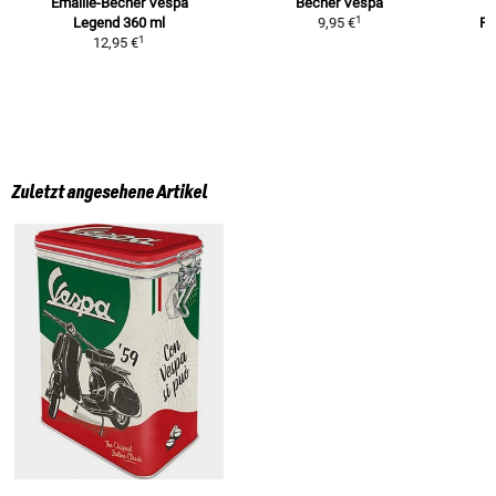
Emaille-Becher Vespa
Becher Vespa
B
1
Legend
360 ml
9,95 €
Fa
1
12,95 €
Zuletzt angesehene Artikel