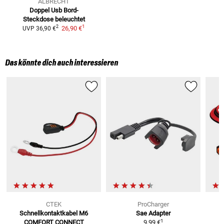
ALBRECHT
Doppel Usb Bord-
Steckdose
beleuchtet
1
2
26,90 €
UVP
36,90 €
Das könnte dich auch interessieren
CTEK
ProCharger
Schnellkontaktkabel M6
Sae Adapter
1
COMFORT CONNECT
9,99 €