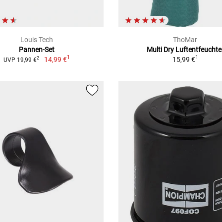
Louis Tech
ThoMar
Pannen-Set
Multi Dry Luftentfeuchte
1
1
14,99 €
15,99 €
2
UVP 19,99 €