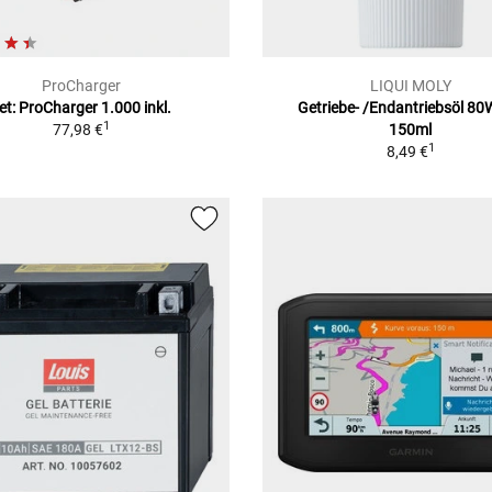
ProCharger
LIQUI MOLY
et: ProCharger 1.000 inkl.
Getriebe- /Endantriebsöl 80
1
77,98 €
150ml
1
8,49 €