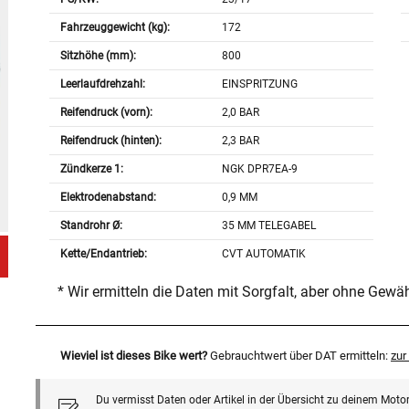
Fahrzeuggewicht (kg):
172
Sitzhöhe (mm):
800
Leerlaufdrehzahl:
EINSPRITZUNG
Reifendruck (vorn):
2,0 BAR
Reifendruck (hinten):
2,3 BAR
Zündkerze 1:
NGK DPR7EA-9
Elektrodenabstand:
0,9 MM
Standrohr Ø:
35 MM TELEGABEL
Kette/Endantrieb:
CVT AUTOMATIK
* Wir ermitteln die Daten mit Sorgfalt, aber ohne Gewä
Wieviel ist dieses Bike wert?
Gebrauchtwert über DAT ermitteln:
zu
Du vermisst Daten oder Artikel in der Übersicht zu deinem Motor