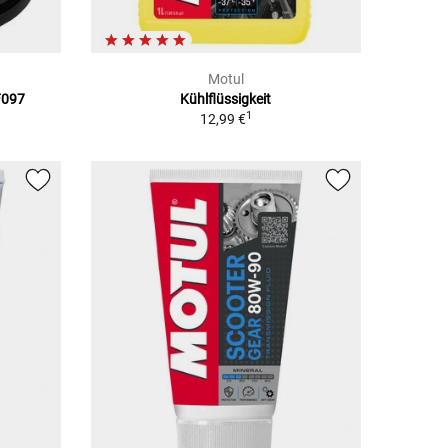
Motul
F097
Kühlflüssigkeit
1
12,99 €