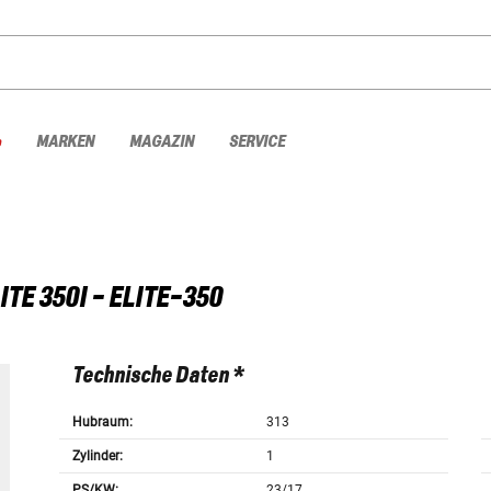
%
MARKEN
MAGAZIN
SERVICE
ITE 350I - ELITE-350
Technische Daten *
Hubraum:
313
Zylinder:
1
PS/KW:
23/17