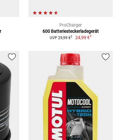
ProCharger
r
600 Batteriesteckerladegerät
1
24,99 €
2
UVP 29,99 €