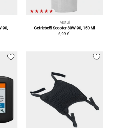
Motul
W-90,
Getriebeöl Scooter 80W-90, 150 Ml
1
6,99 €