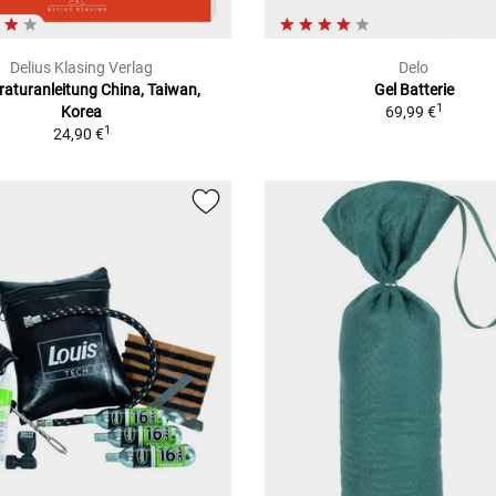
Delius Klasing Verlag
Delo
aturanleitung China, Taiwan,
Gel Batterie
1
Korea
69,99 €
1
24,90 €