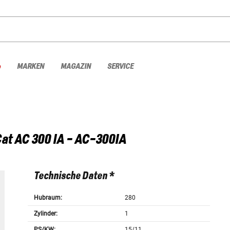
%
MARKEN
MAGAZIN
SERVICE
Cat
AC 300 IA - AC-300IA
Technische Daten *
Hubraum:
280
Zylinder:
1
PS/KW:
15/11