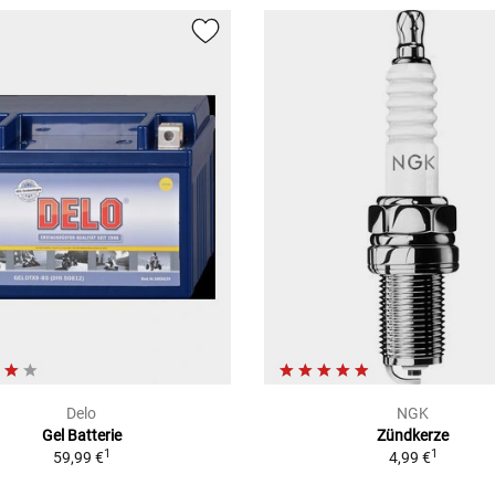
Delo
NGK
Gel Batterie
Zündkerze
1
1
59,99 €
4,99 €