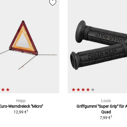
Hepp
Louis
Euro-Warndreieck "Micro"
Griffgummi "Super Grip" für 
1
12,99 €
Quad
1
7,99 €